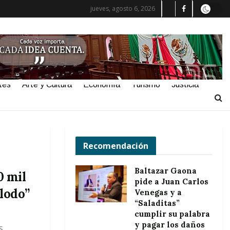
jueves, agosto 6, 2026
tes
Arte y Cultura
Economía
Turismo
Justicia
Recomendación
Baltazar Gaona
0 mil
pide a Juan Carlos
 lodo”
Venegas y a
“Saladitas”
cumplir su palabra
y pagar los daños
S