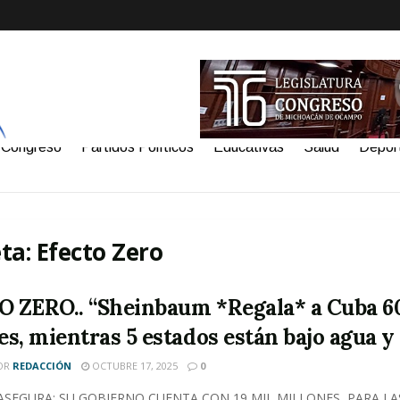
Congreso
Partidos Políticos
Educativas
Salud
Depor
eta:
Efecto Zero
 ZERO.. “Sheinbaum *Regala* a Cuba 6
es, mientras 5 estados están bajo agua y
OR
REDACCIÓN
OCTUBRE 17, 2025
0
 ASEGURA: SU GOBIERNO CUENTA CON 19 MIL MILLONES, PARA LA