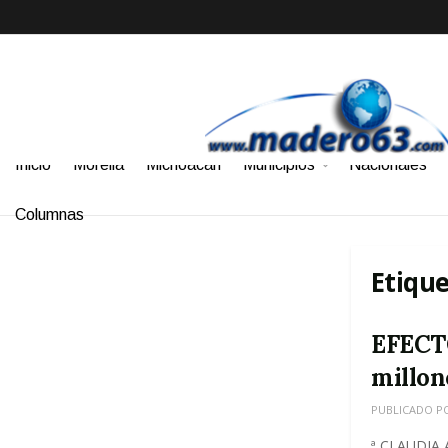
Inicio
Morelia
Michoacán
Municipios
Nacionales
Columnas
Etiqu
EFECTO
millon
PUBLICADO P
ª CLAUDIA