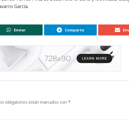
varro García.
Enviar
Comparte
Env
s obligatorios están marcados con
*