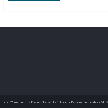
© 2026 madero63 - Desarrollo web I.S.C. Enrique Ramírez Hernández - 443 3