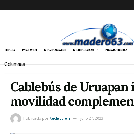
Inicio
Morelia
Michoacán
Municipios
Nacionales
Columnas
Cablebús de Uruapan in
movilidad complement
Publicado por
Redacción
julio 27, 2023