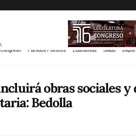
Congreso
Partidos Políticos
Educativas
Salud
Depor
cluirá obras sociales y 
aria: Bedolla