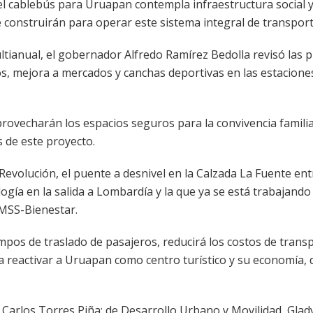
el cablebús para Uruapan contempla infraestructura social 
 construirán para operar este sistema integral de transport
ltianual, el gobernador Alfredo Ramírez Bedolla revisó las 
os, mejora a mercados y canchas deportivas en las estacione
provecharán los espacios seguros para la convivencia familia
s de este proyecto.
evolución, el puente a desnivel en la Calzada La Fuente en
ogía en la salida a Lombardía y la que ya se está trabajando
IMSS-Bienestar.
mpos de traslado de pasajeros, reducirá los costos de trans
va a reactivar a Uruapan como centro turístico y su economía,
, Carlos Torres Piña; de Desarrollo Urbano y Movilidad, Glad