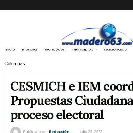
Inicio
Morelia
Michoacán
Municipios
Nacionales
Columnas
CESMICH e IEM coordi
Propuestas Ciudadana
proceso electoral
Publicado por
Redacción
julio 26, 2023