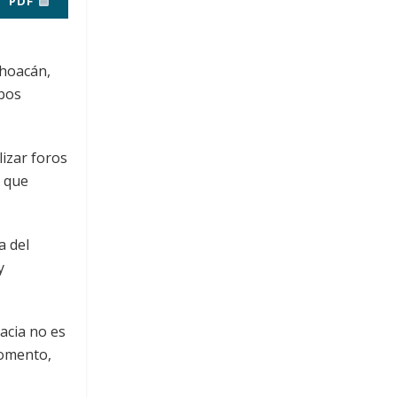
PDF
choacán,
mbos
lizar foros
s que
a del
y
acia no es
momento,