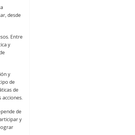
ra
lar, desde
sos. Entre
ica y
 de
ión y
tipo de
áticas de
s acciones.
depende de
rticipar y
lograr