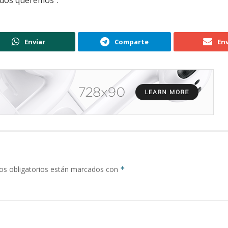
odos queremos”.
Enviar
Comparte
Env
s obligatorios están marcados con
*