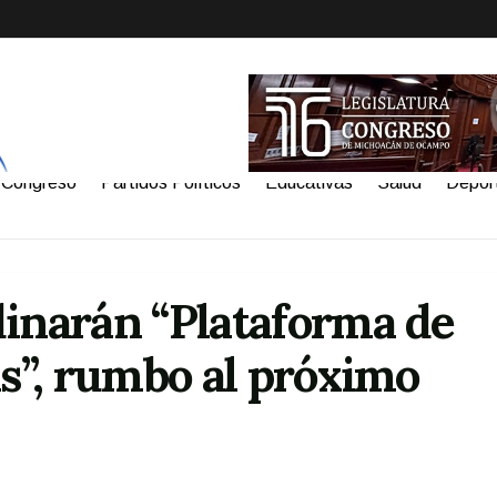
Congreso
Partidos Políticos
Educativas
Salud
Depor
narán “Plataforma de
s”, rumbo al próximo