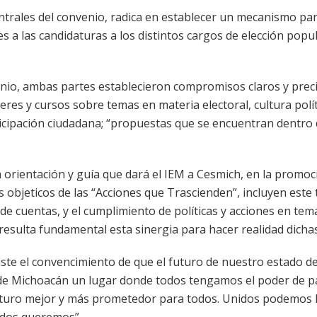
trales del convenio, radica en establecer un mecanismo pa
a las candidaturas a los distintos cargos de elección popu
enio, ambas partes establecieron compromisos claros y preci
leres y cursos sobre temas en materia electoral, cultura polít
rticipación ciudadana; “propuestas que se encuentran dentro
 orientación y guía que dará el IEM a Cesmich, en la promoc
objeticos de las “Acciones que Trascienden”, incluyen este 
e cuentas, y el cumplimiento de políticas y acciones en tem
 resulta fundamental esta sinergia para hacer realidad dicha
iste el convencimiento de que el futuro de nuestro estado 
de Michoacán un lugar donde todos tengamos el poder de pa
uturo mejor y más prometedor para todos. Unidos podemos 