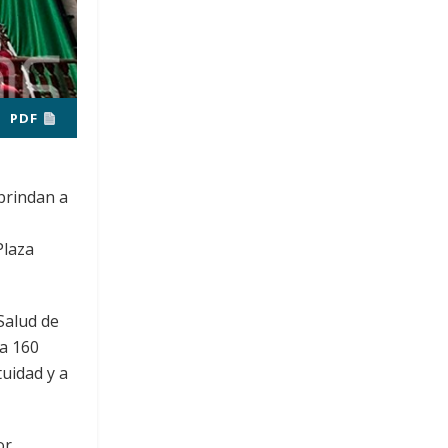
PDF
brindan a
Plaza
Salud de
 a 160
tuidad y a
or