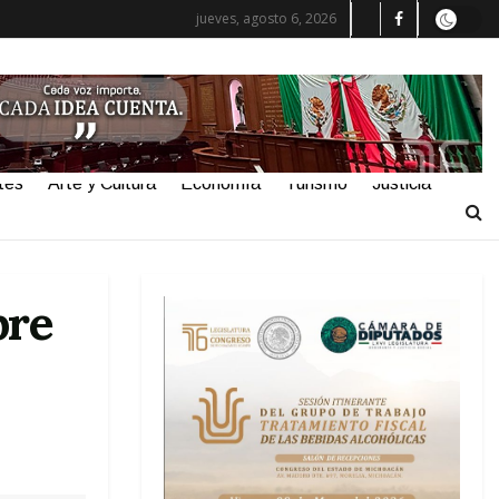
jueves, agosto 6, 2026
tes
Arte y Cultura
Economía
Turismo
Justicia
bre