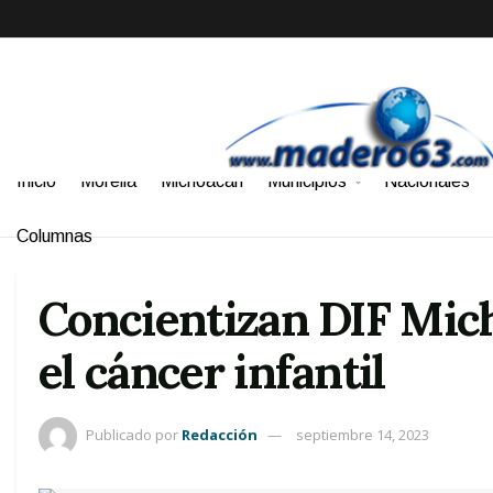
Inicio
Morelia
Michoacán
Municipios
Nacionales
Columnas
Concientizan DIF Mich
el cáncer infantil
Publicado por
Redacción
septiembre 14, 2023