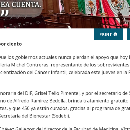
PRINT 🖨
por ciento
ue los gobiernos actuales nunca pierdan el apoyo que hoy 
aleria Michel Contreras, representante de los sobrevivientes
ntización del Cáncer Infantil, celebrada este jueves en la 
aria del DIF, Grisel Tello Pimentel, y por el secretario de 
rno de Alfredo Ramírez Bedolla, brinda tratamiento gratuito
tes, y que 450 ya están curados, gracias al programa de gra
ecretaría del Bienestar (Sedebi).
 Chávez Gallegos; del director de la Facultad de Medicina, Víct