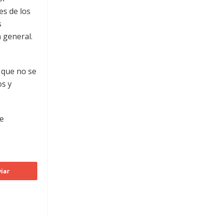
es de los
s
 general.
 que no se
os y
de
iar