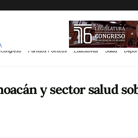
Congreso
Partidos Políticos
Educativas
Salud
Depor
oacán y sector salud so