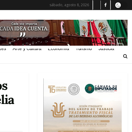
sábado, agosto 8, 2026
tes
Arte y Cultura
Economía
Turismo
Justicia
os
lia