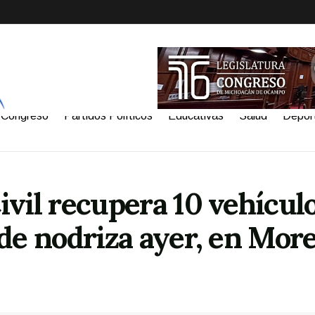
Congreso
Partidos Políticos
Educativas
Salud
Depor
ivil recupera 10 vehícul
de nodriza ayer, en More