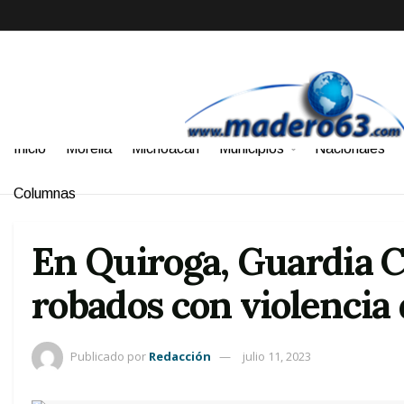
Inicio
Morelia
Michoacán
Municipios
Nacionales
Columnas
En Quiroga, Guardia C
robados con violencia 
Publicado por
Redacción
julio 11, 2023