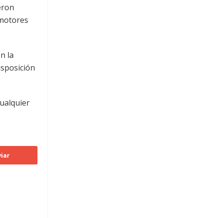
eron
omotores
n la
isposición
cualquier
iar