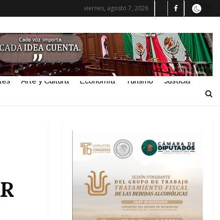
viernes, agosto 7, 2026
tes
Arte y Cultura
Economía
Turismo
Justicia
AR