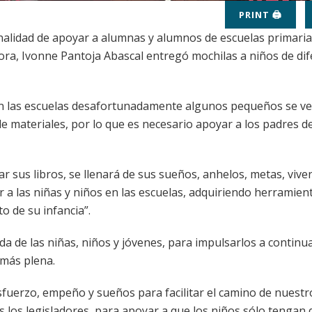
PRINT 🖨
inalidad de apoyar a alumnas y alumnos de escuelas primaria
ora, Ivonne Pantoja Abascal entregó mochilas a niños de di
 en las escuelas desafortunadamente algunos pequeños se v
de materiales, por lo que es necesario apoyar a los padres de
ar sus libros, se llenará de sus sueños, anhelos, metas, vive
a las niñas y niños en las escuelas, adquiriendo herramien
 de su infancia”.
a de las niñas, niños y jóvenes, para impulsarlos a continu
más plena.
erzo, empeño y sueños para facilitar el camino de nuestro
 los legisladores, para apoyar a que los niños sólo tengan