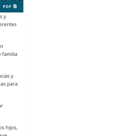
PDF
s y
ferentes
en
 familia
ncias y
tas para
ar
s hijos,
 que