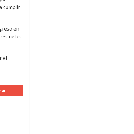
a cumplir
ngreso en
s escuelas
 el
iar