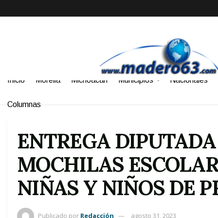
Inicio
Morelia
Michoacán
Municipios
Nacionales
Columnas
ENTREGA DIPUTADA
MOCHILAS ESCOLARE
NIÑAS Y NIÑOS DE 
Publicado por
Redacción
agosto 31, 2023