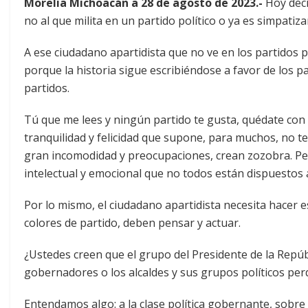
Morelia Michoacán a 28 de agosto de 2023.-
Hoy deci
no al que milita en un partido político o ya es simpatiz
A ese ciudadano apartidista que no ve en los partidos 
porque la historia sigue escribiéndose a favor de los p
partidos.
Tú que me lees y ningún partido te gusta, quédate con e
tranquilidad y felicidad que supone, para muchos, no 
gran incomodidad y preocupaciones, crean zozobra. Pe
intelectual y emocional que no todos están dispuestos a
Por lo mismo, el ciudadano apartidista necesita hacer e
colores de partido, deben pensar y actuar.
¿Ustedes creen que el grupo del Presidente de la Repúbli
gobernadores o los alcaldes y sus grupos políticos perd
Entendamos algo: a la clase política gobernante, sobre