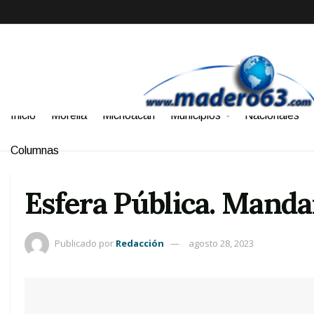
Inicio
Morelia
Michoacán
Municipios
Nacionales
Columnas
Esfera Pública. Mandar
Publicado por
Redacción
agosto 28, 2023