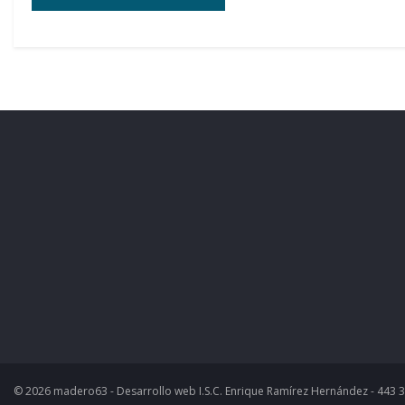
© 2026 madero63 - Desarrollo web I.S.C. Enrique Ramírez Hernández - 443 3