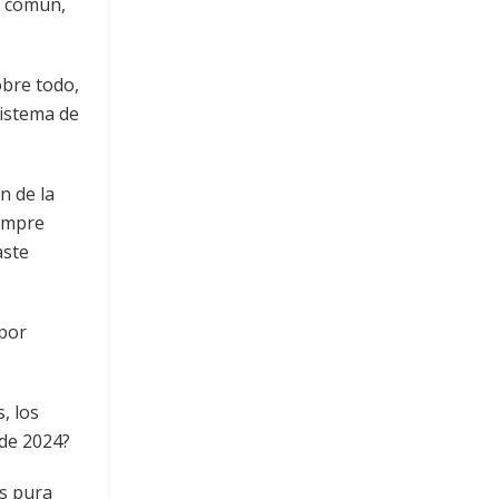
o común,
obre todo,
sistema de
n de la
iempre
aste
 por
, los
 de 2024?
os pura