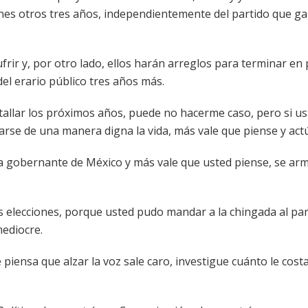
iones otros tres años, independientemente del partido que ga
ufrir y, por otro lado, ellos harán arreglos para terminar en
l erario público tres años más.
batallar los próximos años, puede no hacerme caso, pero si u
arse de una manera digna la vida, más vale que piense y act
ca gobernante de México y más vale que usted piense, se ar
las elecciones, porque usted pudo mandar a la chingada al pa
mediocre.
e piensa que alzar la voz sale caro, investigue cuánto le cost