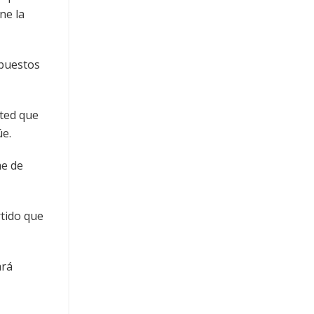
ne la
 puestos
sted que
úe.
me de
rtido que
ará