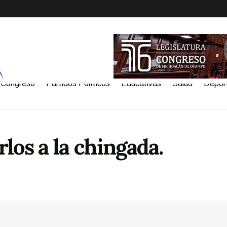
Congreso
Partidos Políticos
Educativas
Salud
Depor
los a la chingada.