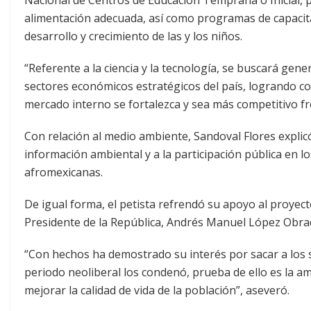
Nacional de Centros de Educación Temprana o Inicial, p
alimentación adecuada, así como programas de capacitac
desarrollo y crecimiento de las y los niños.
“Referente a la ciencia y la tecnología, se buscará g
sectores económicos estratégicos del país, logrando c
mercado interno se fortalezca y sea más competitivo fr
Con relación al medio ambiente, Sandoval Flores explic
información ambiental y a la participación pública en 
afromexicanas.
De igual forma, el petista refrendó su apoyo al proyec
Presidente de la República, Andrés Manuel López Obra
“Con hechos ha demostrado su interés por sacar a los s
periodo neoliberal los condenó, prueba de ello es la a
mejorar la calidad de vida de la población”, aseveró.