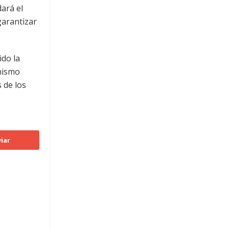
ará el
garantizar
ido la
anismo
 de los
iar