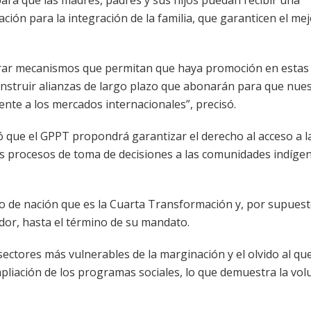
ara que las madres, padres y sus hijos puedan recibir una
ión para la integración de la familia, que garanticen el mej
enerar mecanismos que permitan que haya promoción en estas
onstruir alianzas de largo plazo que abonarán para que nue
ente a los mercados internacionales”, precisó.
ó que el GPPT propondrá garantizar el derecho al acceso a l
los procesos de toma de decisiones a las comunidades indíge
to de nación que es la Cuarta Transformación y, por supuesto
dor, hasta el término de su mandato.
ectores más vulnerables de la marginación y el olvido al que
mpliación de los programas sociales, lo que demuestra la vo