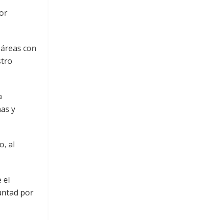
or
 áreas con
stro
a
nas y
, al
 el
luntad por