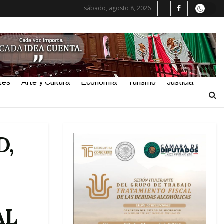
sábado, agosto 8, 2026
tes
Arte y Cultura
Economía
Turismo
Justicia
D,
AL