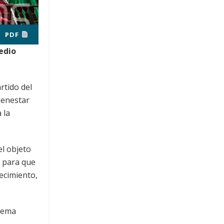
PDF
edio
rtido del
ienestar
 la
el objeto
l para que
ecimiento,
stema