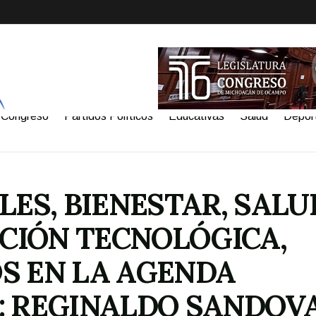
Congreso
Partidos Políticos
Educativas
Salud
Depor
ES, BIENESTAR, SALU
CIÓN TECNOLÓGICA,
 EN LA AGENDA
T: REGINALDO SANDOV