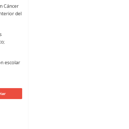
on Cáncer
nterior del
s
to;
ón escolar
iar