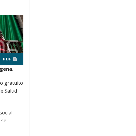
PDF
ígena.
o gratuito
de Salud
ocial,
 se