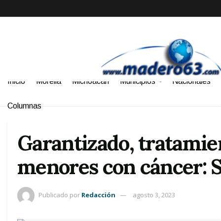
Inicio
Morelia
Michoacán
Municipios
Nacionales
Columnas
Garantizado, tratamie
menores con cáncer:
Publicado por
Redacción
agosto 3, 2023