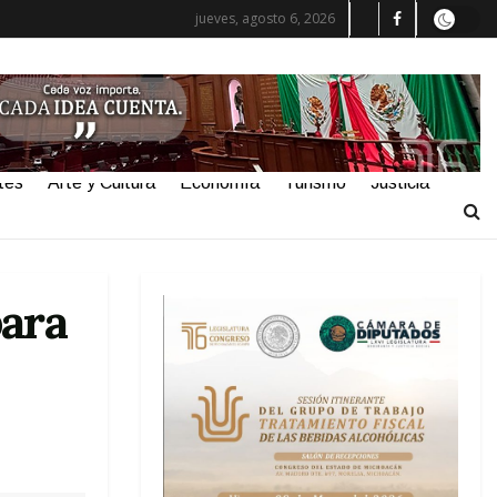
jueves, agosto 6, 2026
tes
Arte y Cultura
Economía
Turismo
Justicia
para