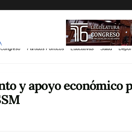
Congreso
Partidos Políticos
Educativas
Salud
Depor
nto y apoyo económico 
 SSM