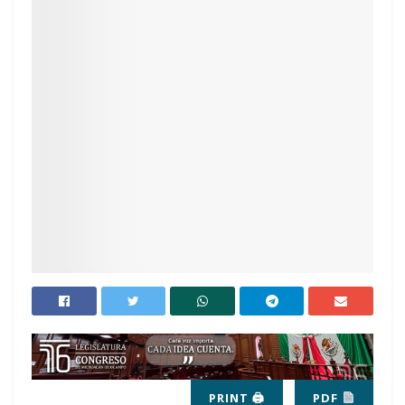
PRINT 🖨
PDF