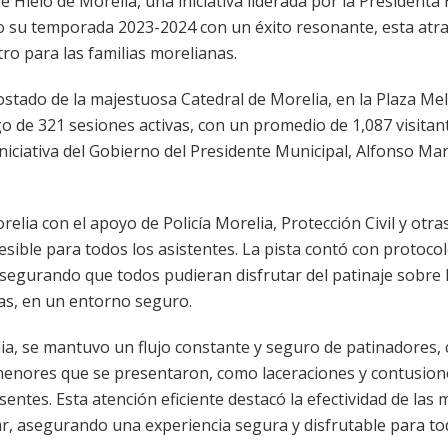
e Hielo de Morelia, una iniciativa liderada por la President
do su temporada 2023-2024 con un éxito resonante, esta atr
o para las familias morelianas.
costado de la majestuosa Catedral de Morelia, en la Plaza Me
go de 321 sesiones activas, con un promedio de 1,087 visitan
iniciativa del Gobierno del Presidente Municipal, Alfonso Ma
lia con el apoyo de Policía Morelia, Protección Civil y otra
ible para todos los asistentes. La pista contó con protoco
segurando que todos pudieran disfrutar del patinaje sobre 
as, en un entorno seguro.
elia, se mantuvo un flujo constante y seguro de patinadores,
menores que se presentaron, como laceraciones y contusion
ntes. Esta atención eficiente destacó la efectividad de las 
r, asegurando una experiencia segura y disfrutable para to