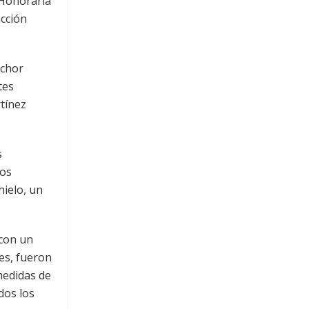
a Honoraria
acción
lchor
tes
rtínez
s
los
hielo, un
 con un
es, fueron
medidas de
dos los