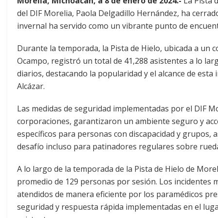
Morelia, Michoacán, a 8 de enero de 2024.-
La Pista d
del DIF Morelia, Paola Delgadillo Hernández, ha cerra
invernal ha servido como un vibrante punto de encuentr
Durante la temporada, la Pista de Hielo, ubicada a un 
Ocampo, registró un total de 41,288 asistentes a lo lar
diarios, destacando la popularidad y el alcance de esta 
Alcázar.
Las medidas de seguridad implementadas por el DIF More
corporaciones, garantizaron un ambiente seguro y acces
específicos para personas con discapacidad y grupos, a
desafío incluso para patinadores regulares sobre rued
A lo largo de la temporada de la Pista de Hielo de Mor
promedio de 129 personas por sesión. Los incidentes 
atendidos de manera eficiente por los paramédicos prese
seguridad y respuesta rápida implementadas en el luga