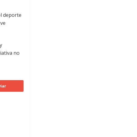
el deporte
eve
y
iativa no
iar