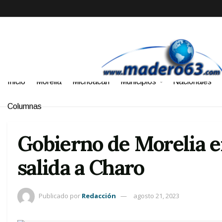
Inicio
Morelia
Michoacán
Municipios
Nacionales
Columnas
Gobierno de Morelia e
salida a Charo
Publicado por
Redacción
agosto 21, 2023