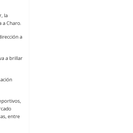
, la
a a Charo.
irección a
 a brillar
zación
eportivos,
ercado
as, entre