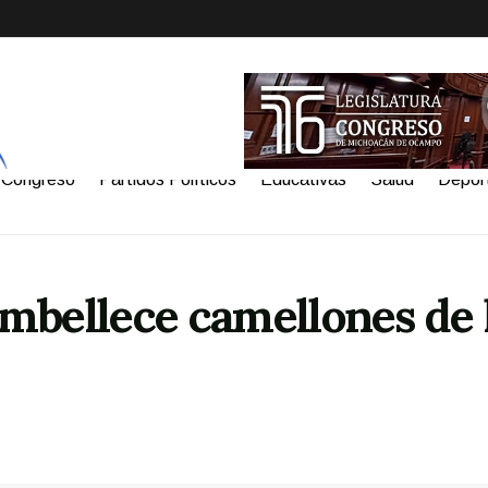
Congreso
Partidos Políticos
Educativas
Salud
Depor
mbellece camellones de 