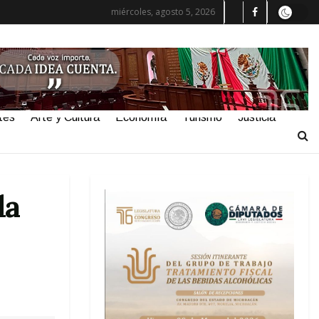
miércoles, agosto 5, 2026
tes
Arte y Cultura
Economía
Turismo
Justicia
la