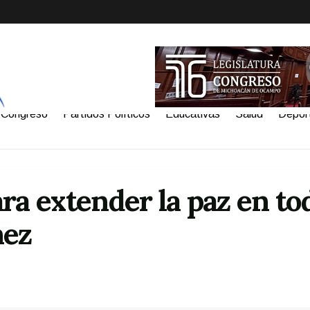
Congreso
Partidos Políticos
Educativas
Salud
Depor
ra extender la paz en to
nez