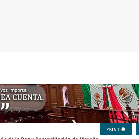
PRINT 🖨