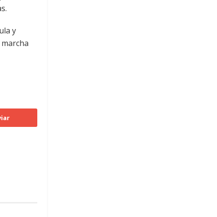
s.
ula y
n marcha
iar