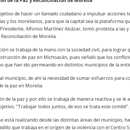
ón de la Paz y Reconciliación de Morelia
jetivo de hacer un llamado ciudadano a impulsar acciones t
 las y los morelianos, para que la capital sea la plataforma 
 Presidente, Alfonso Martínez Alcázar, tomó protesta a las y 
 Reconciliación de Morelia.
ción se trabaja de la mano con la sociedad civil, para lograr 
strucción de paz en Michoacán, pues señaló que los conflict
o que han ido permeando en distintos municipios de la enti
l municipio, de ahí la necesidad de sumar esfuerzos para c
de la paz en Morelia.
n de la paz y por ello se trabaja de manera reactiva y se le
jetivo. “Trabajar todos juntos, de eso se trata este comité”.
se está realizando desde las distintas áreas del municipio, h
illo que trabaja en el origen de la violencia con el Centro S