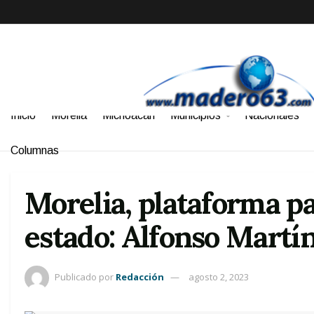
Inicio
Morelia
Michoacán
Municipios
Nacionales
Columnas
Morelia, plataforma pa
estado: Alfonso Martí
Publicado por
Redacción
agosto 2, 2023