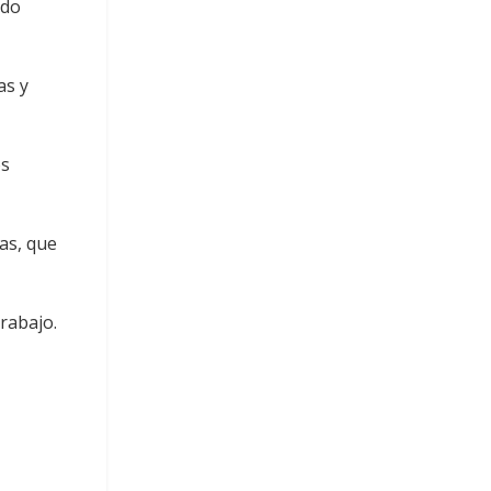
ndo
as y
os
as, que
rabajo.