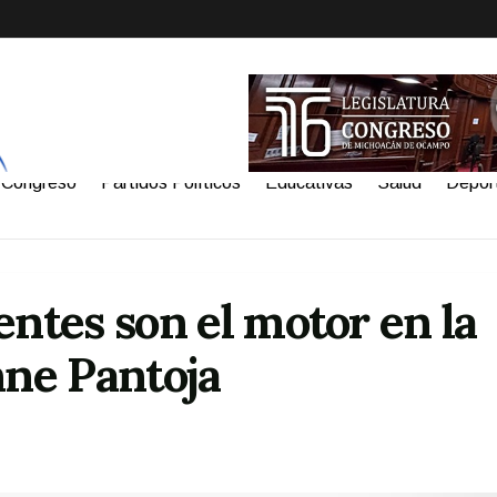
Congreso
Partidos Políticos
Educativas
Salud
Depor
entes son el motor en la
nne Pantoja