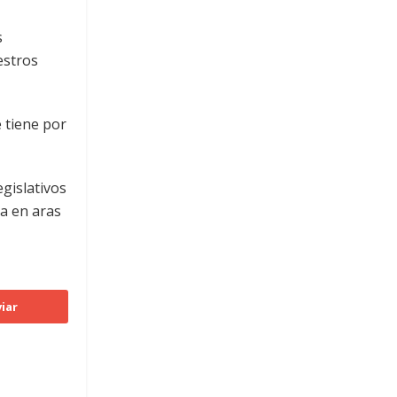
s
estros
 tiene por
egislativos
ca en aras
iar