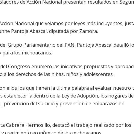
sladores de Acción Nacional presentan resultados en Segu
Acción Nacional que velamos por leyes más incluyentes, just
vonne Pantoja Abascal, diputada por Zamora.
 del Grupo Parlamentario del PAN, Pantoja Abascal detalló l
y para los michoacanos.
a del Congreso enumeró las iniciativas propuestas y aprobad
 a los derechos de las niñas, niños y adolescentes.
 ellos los que tienen la última palabra al evaluar nuestro t
 establecer la dentro de la Ley de Adopción, los hogares de
l, prevención del suicidio y prevención de embarazos en
ita Cabrera Hermosillo, destacó el trabajo realizado por los
d y crecimiento económico de los michoacanos.