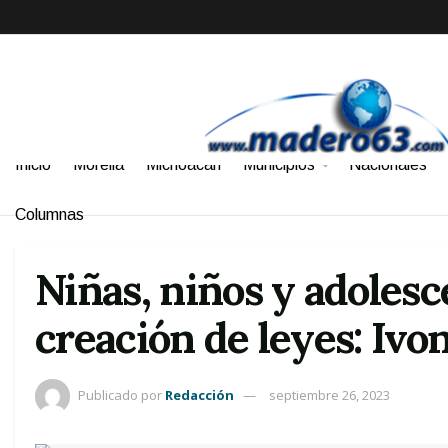
Inicio
Morelia
Michoacán
Municipios
Nacionales
Columnas
Niñas, niños y adolesc
creación de leyes: Ivo
Publicado por
Redacción
septiembre 26, 2023