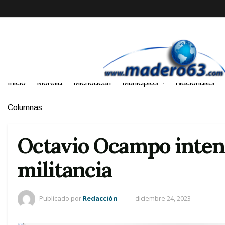
Inicio
Morelia
Michoacán
Municipios
Nacionales
Columnas
Octavio Ocampo intens
militancia
Publicado por
Redacción
diciembre 24, 2023