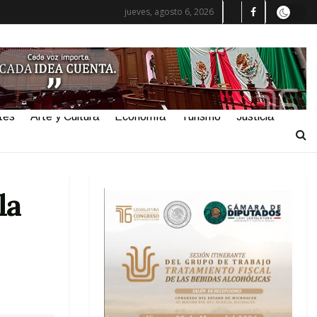
jueves, agosto 6, 2026
tes
Arte y Cultura
Economía
Turismo
Justicia
la