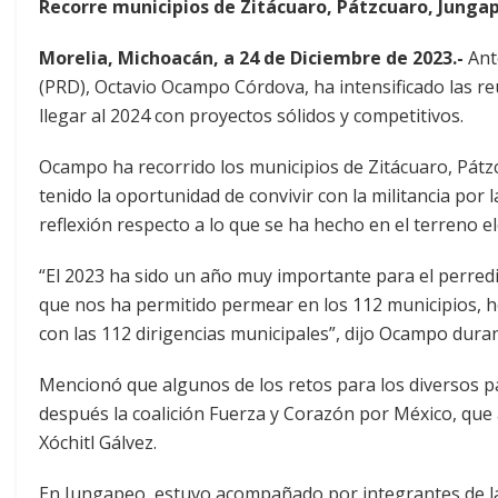
Recorre municipios de Zitácuaro, Pátzcuaro, Junga
Morelia, Michoacán, a 24 de Diciembre de 2023.-
Ante
(PRD), Octavio Ocampo Córdova, ha intensificado las reu
llegar al 2024 con proyectos sólidos y competitivos.
Ocampo ha recorrido los municipios de Zitácuaro, Pát
tenido la oportunidad de convivir con la militancia por 
reflexión respecto a lo que se ha hecho en el terreno el
“El 2023 ha sido un año muy importante para el perred
que nos ha permitido permear en los 112 municipios, h
con las 112 dirigencias municipales”, dijo Ocampo dur
Mencionó que algunos de los retos para los diversos par
después la coalición Fuerza y Corazón por México, que 
Xóchitl Gálvez.
En Jungapeo, estuvo acompañado por integrantes de la