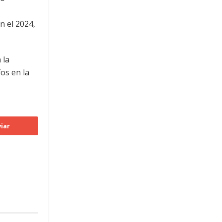
n el 2024,
 la
fos en la
iar