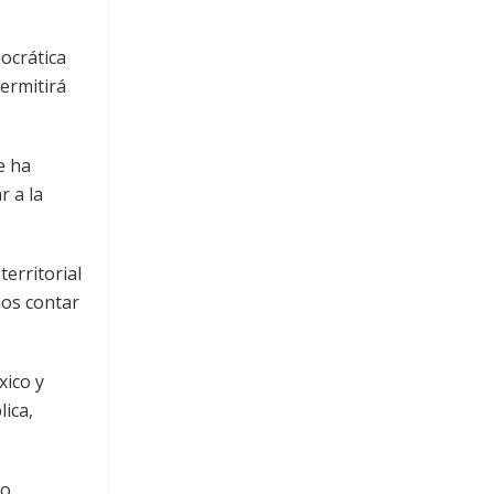
mocrática
permitirá
e ha
r a la
erritorial
mos contar
xico y
ica,
mo