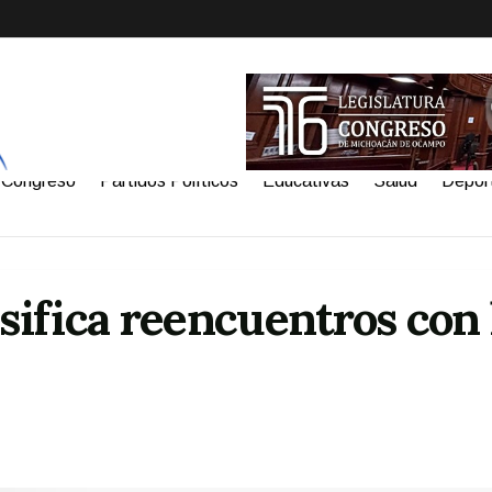
Congreso
Partidos Políticos
Educativas
Salud
Depor
ifica reencuentros con 