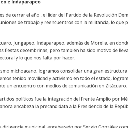
peo e Indaparapeo
s de cerrar el año , el líder del Partido de la Revolución De
niones de trabajo y reencuentros con la militancia, lo que 
zcuaro, Jungapeo, Indaparapeo, además de Morelia, en dond
las fiestas decembrinas, pero también ha sido motivo de lleva
ectoral y lo que nos falta por hacer.
ismo michoacano, logramos consolidar una gran estructura t
emos tenido movilidad y activismo en todo el estado, logra
ante un encuentro con medios de comunicación en Zitácuaro.
tidos políticos fue la integración del Frente Amplio por Mé
ahora encabeza la precandidata a la Presidencia de la Repúbl
 dirigencia municipal, encabezado por Sergio González co