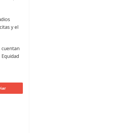
udios
itas y el
e cuentan
e Equidad
iar