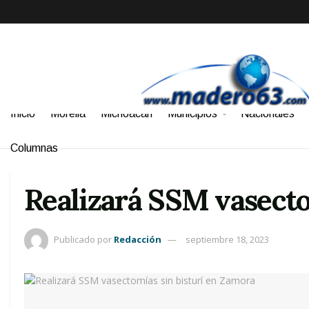
Inicio
Morelia
Michoacán
Municipios
Nacionales
Columnas
Realizará SSM vasecto
Publicado por
Redacción
septiembre 18, 2023