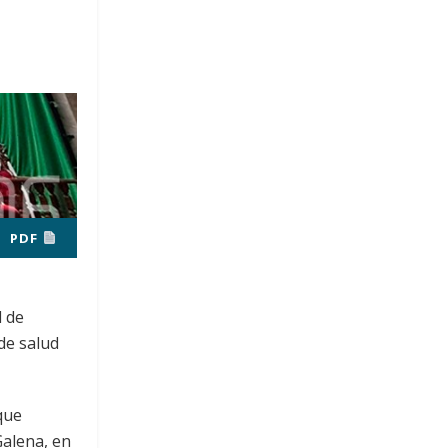
PDF
d de
de salud
que
Galena, en