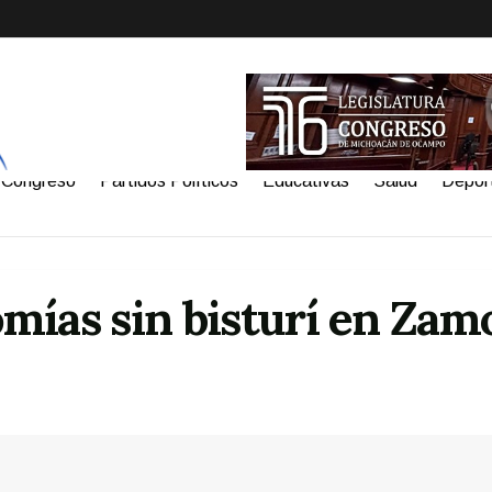
Congreso
Partidos Políticos
Educativas
Salud
Depor
mías sin bisturí en Zam