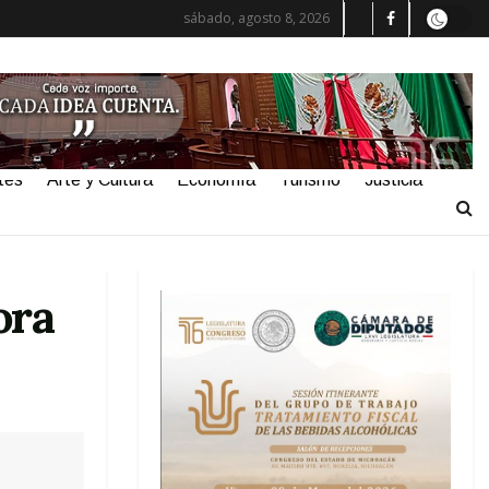
sábado, agosto 8, 2026
tes
Arte y Cultura
Economía
Turismo
Justicia
ora