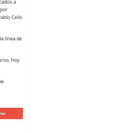
cados a
 por
ablo Celis
a línea de
urso, hoy
ue
iar