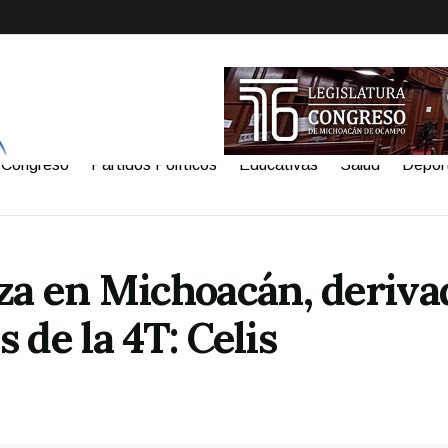
Congreso
Partidos Políticos
Educativas
Salud
Depor
za en Michoacán, deriva
s de la 4T: Celis