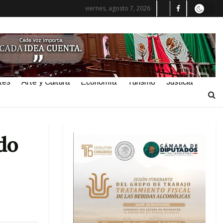
viernes, agosto 7, 2026
tes
Arte y Cultura
Economía
Turismo
Justicia
do