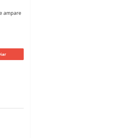
ue ampare
iar