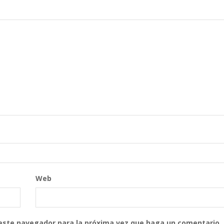
Web
 este navegador para la próxima vez que haga un comentario.