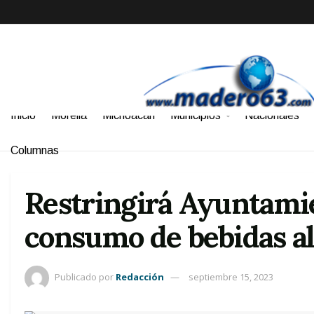
Inicio
Morelia
Michoacán
Municipios
Nacionales
Columnas
Restringirá Ayuntamie
consumo de bebidas alc
Publicado por
Redacción
septiembre 15, 2023