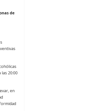
zonas de
os
ventivas
cohólicas
 las 20:00
evar, en
ad
nformidad