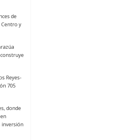
nces de
s Centro y
arazúa
e construye
Los Reyes-
ión 705
es, donde
 en
 inversión