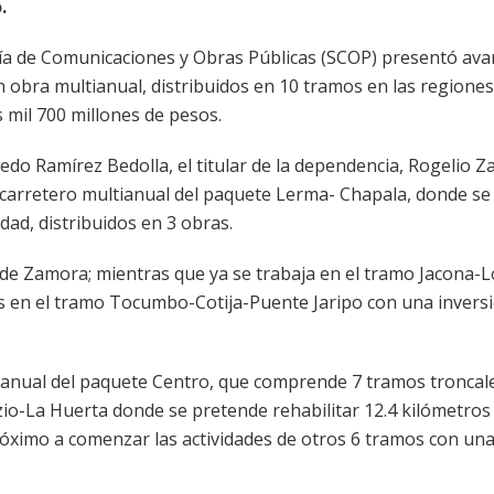
.
ía de Comunicaciones y Obras Públicas (SCOP) presentó ava
n obra multianual, distribuidos en 10 tramos en las regione
 mil 700 millones de pesos.
do Ramírez Bedolla, el titular de la dependencia, Rogelio Z
an carretero multianual del paquete Lerma- Chapala, donde s
idad, distribuidos en 3 obras.
nto de Zamora; mientras que ya se trabaja en el tramo Jacona-
ras en el tramo Tocumbo-Cotija-Puente Jaripo con una invers
tianual del paquete Centro, que comprende 7 tramos troncal
tzio-La Huerta donde se pretende rehabilitar 12.4 kilómetros
róximo a comenzar las actividades de otros 6 tramos con una