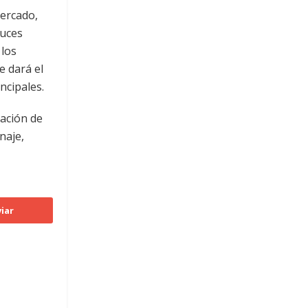
Mercado,
ruces
 los
e dará el
ncipales.
zación de
naje,
iar