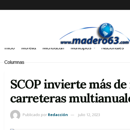
Inicio
Morelia
Michoacán
Municipios
Nacionales
Columnas
SCOP invierte más de
carreteras multianual
Publicado por
Redacción
julio 12, 2023