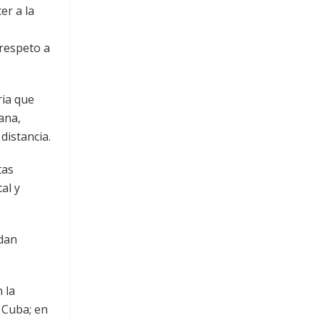
er a la
 respeto a
ria que
ana,
distancia.
tas
al y
ndan
 la
 Cuba; en