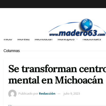
Inicio
Morelia
Michoacán
Municipios
Nacionales
Columnas
Se transforman centros
mental en Michoacán
Publicado por
Redacción
julio 9, 2023