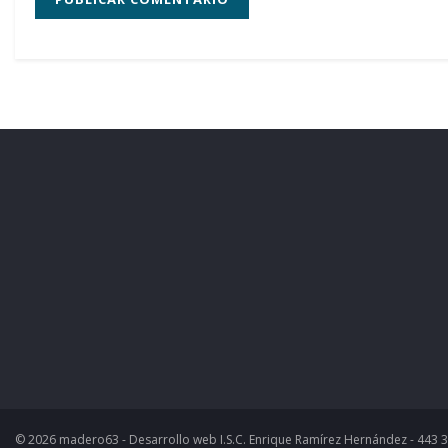
© 2026 madero63 - Desarrollo web I.S.C. Enrique Ramírez Hernández - 443 3