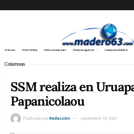
Inicio
Morelia
Michoacán
Municipios
Nacionales
Columnas
SSM realiza en Uruapa
Papanicolaou
Publicado por
Redacción
septiembre 10, 2023