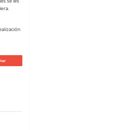
es se les
iera.
ealización
iar