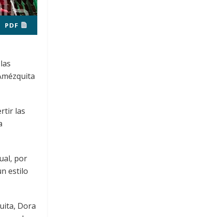
PDF
las
 Amézquita
rtir las
a
ual, por
un estilo
uita, Dora