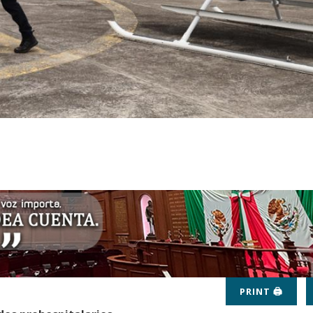
PRINT 🖨