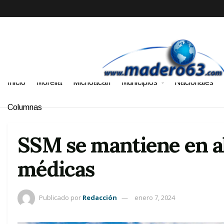
Inicio
Morelia
Michoacán
Municipios
Nacionales
Columnas
SSM se mantiene en al
médicas
Publicado por
Redacción
enero 7, 2024