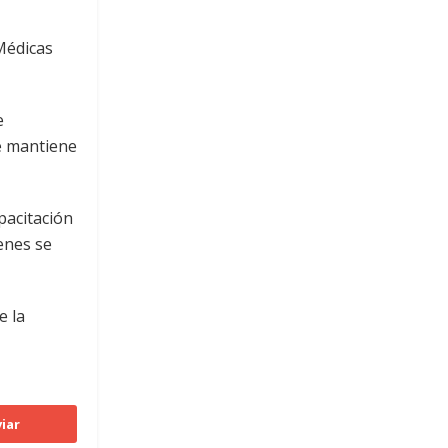
Médicas
e
se mantiene
pacitación
enes se
e la
iar