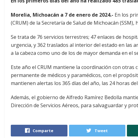
En los primeros días del año ha realizado 485 trasl
Morelia, Michoacán a 7 de enero de 2024.-
En los pri
(CRUM) de la Secretaría de Salud de Michoacán (SSM), h
Se trata de 76 servicios terrestres; 47 enlaces de hospit
urgencia, y 362 traslados al interior del estado en la
a la cabeza como uno de los de mayor demanda en el se
Este año el CRUM mantiene la coordinación con otras c
permanente de médicos y paramédicos, con el propósito
mantienen alertas los 365 días del año, las 24 horas del 
Además, el gobierno de Alfredo Ramírez Bedolla mantien
Dirección de Servicios Aéreos, para salvaguardar y pro
Comparte
Tweet