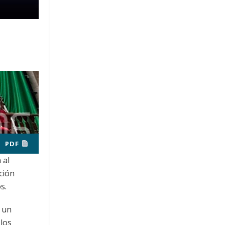
PDF
 al
ción
s.
e un
 los