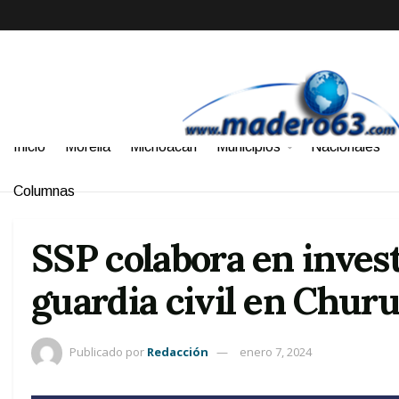
Inicio
Morelia
Michoacán
Municipios
Nacionales
Columnas
SSP colabora en inves
guardia civil en Chu
Publicado por
Redacción
enero 7, 2024