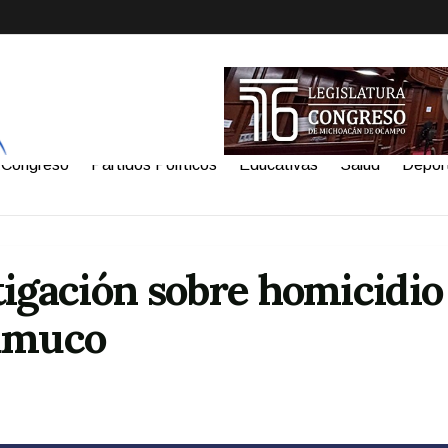
Congreso
Partidos Políticos
Educativas
Salud
Depor
tigación sobre homicidio
rumuco